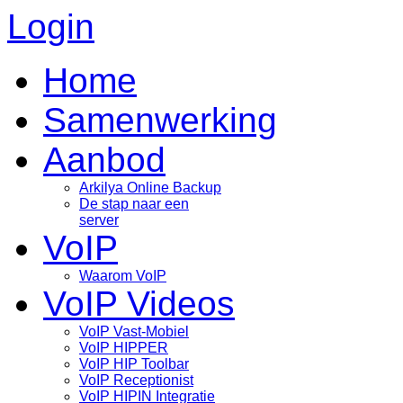
Login
Home
Samenwerking
Aanbod
Arkilya Online Backup
De stap naar een
server
VoIP
Waarom VoIP
VoIP Videos
VoIP Vast-Mobiel
VoIP HIPPER
VoIP HIP Toolbar
VoIP Receptionist
VoIP HIPIN Integratie